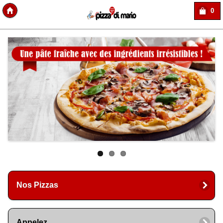
0
Copyright Des-click
Nos Pizzas
Appelez