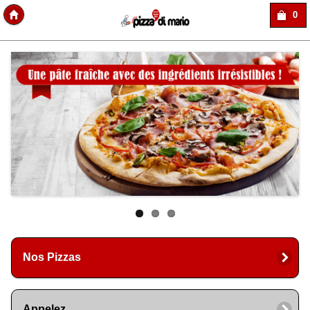
0
Copyright Des-click
Nos Pizzas
Appelez