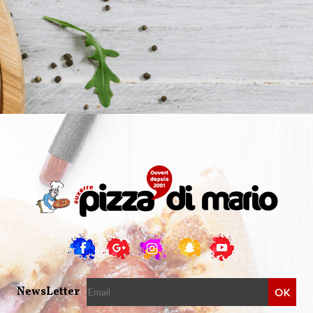
NewsLetter
OK