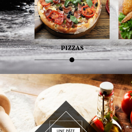
Pour v
Savourez nos succulentes pizzas !
PIZZAS