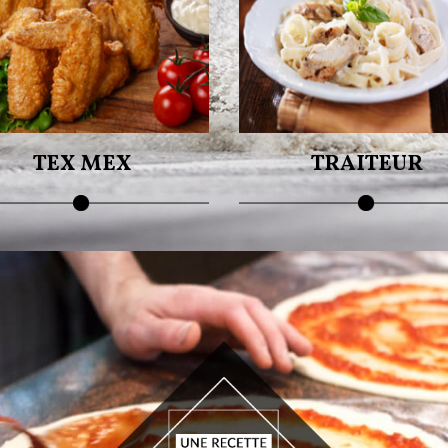
otre petite faim à prix réduit !
Un goût sans égal !
TEX MEX
TRAITEUR