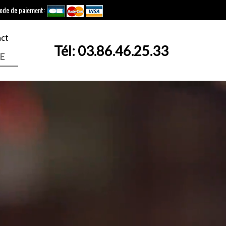
ode de paiement:
ct
Tél:
03.86.46.25.33
E