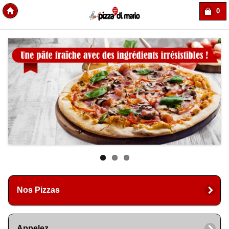
0
Copyright Des-click
Nos Pizzas
Appelez