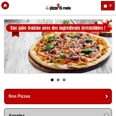
0
Copyright Des-click
Nos Pizzas
Appelez